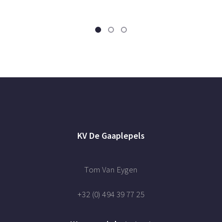
KV De Gaaplepels
Tom Van Eygen
+32 (0) 494 39 77 25