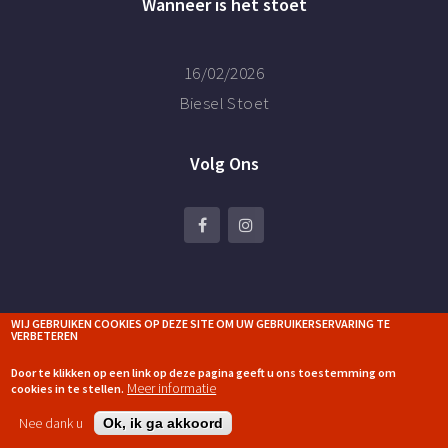
Wanneer is het stoet
16/02/2026
Biesel Stoet
Volg Ons
Copyright © 2018 Kv De Gaaplepels | Design:
WIJ GEBRUIKEN COOKIES OP DEZE SITE OM UW GEBRUIKERSERVARING TE
VERBETEREN
Projectwebdesign
Door te klikken op een link op deze pagina geeft u ons toestemming om
Meer informatie
cookies in te stellen.
Nee dank u
Ok, ik ga akkoord