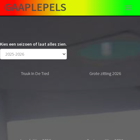
Overslaan
GAAPLEPELS
en
naar
de
inhoud
gaan
Kies een seizoen of laat alles zien.
Truuk In De Tied
Grote zitting 2026