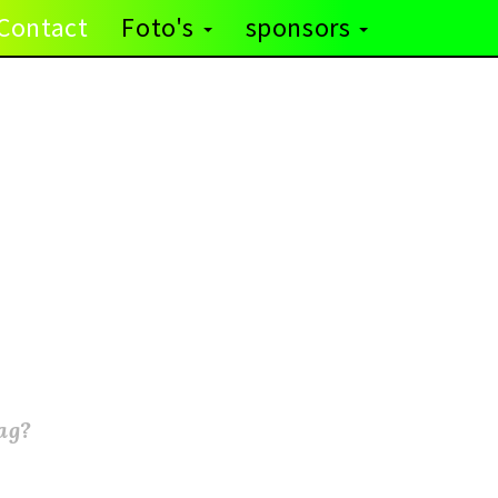
Contact
Foto's
sponsors
ag?