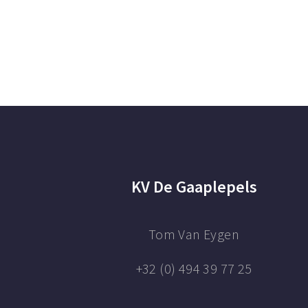
KV De Gaaplepels
Tom Van Eygen
+32 (0) 494 39 77 25