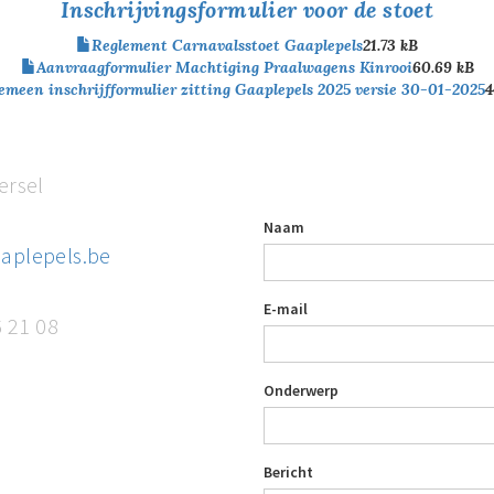
Inschrijvingsformulier voor de stoet
Reglement Carnavalsstoet Gaaplepels
21.73 kB
Aanvraagformulier Machtiging Praalwagens Kinrooi
60.69 kB
emeen inschrijfformulier zitting Gaaplepels 2025 versie 30-01-2025
4
ersel
Naam
aplepels.be
E-mail
6 21 08
Onderwerp
Bericht